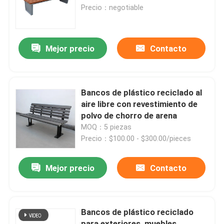
Precio：negotiable
Recorrido por la fábrica
Mejor precio
Contacto
Control de calidad
Contacta con nosotros
Bancos de plástico reciclado al
aire libre con revestimiento de
polvo de chorro de arena
Noticias
MOQ：5 piezas
Precio：$100.00 - $300.00/pieces
Solicitar una cita
Mejor precio
Contacto
Bancos de metal para exteriores
Bancos de plástico reciclado
Bancos de madera para exteriores
para exteriores, muebles