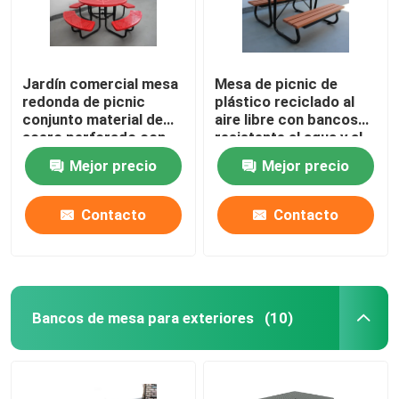
Jardín comercial mesa
Mesa de picnic de
redonda de picnic
plástico reciclado al
conjunto material de
aire libre con bancos
acero perforado con
resistente al agua y al
cuatro bancos
óxido
Mejor precio
Mejor precio
Contacto
Contacto
Bancos de mesa para exteriores
(10)