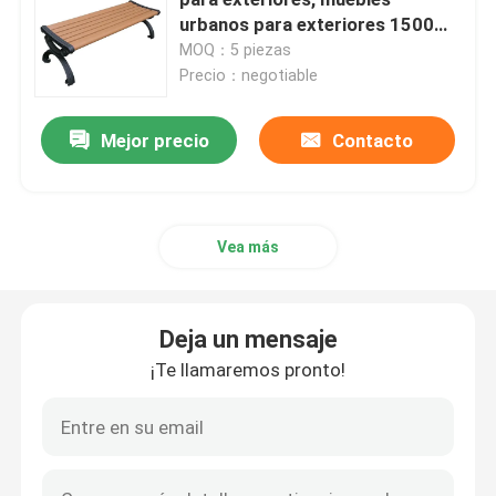
urbanos para exteriores 1500
mm de longitud
MOQ：5 piezas
Bancos de plástico reciclado para exteriores
Precio：negotiable
Mesas de picnic al aire libre
Mejor precio
Contacto
Bancos de mesa para exteriores
Vea más
Bancos redondos de árboles
Deja un mensaje
Contenedores de basura al aire libre
¡Te llamaremos pronto!
papeleras de reciclaje al aire libre
Cisterna para cigarrillos al aire libre