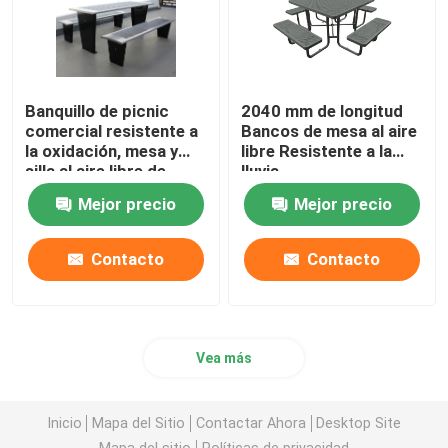
Banquillo de picnic
2040 mm de longitud
comercial resistente a
Bancos de mesa al aire
la oxidación, mesa y
libre Resistente a la
silla al aire libre de
lluvia
metal recubierto en
Mejor precio
Mejor precio
polvo
Contacto
Contacto
Vea más
Inicio
Mapa del Sitio
Contactar Ahora
Desktop Site
Mapa del sitio
Políticas de privacidad