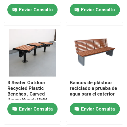
benches wooden park
metal curved park
long bench chair
bench seat
Enviar Consulta
Enviar Consulta
Recorrido por la fábrica
Control de calidad
Contacta con nosotros
Noticias
3 Seater Outdoor
Bancos de plástico
Solicitar una cita
Recycled Plastic
reciclado a prueba de
Benches , Curved
agua para el exterior
Picnic Bench OEM
ODM
Bancos de metal para exteriores
Enviar Consulta
Enviar Consulta
Bancos de madera para exteriores