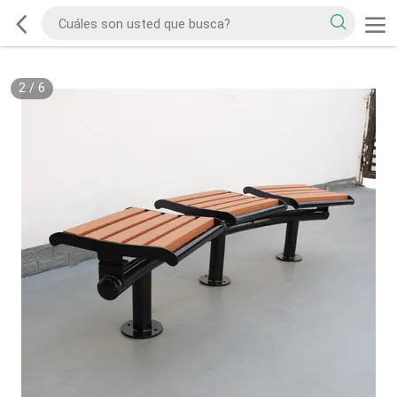
2
/
6