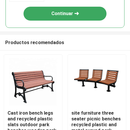
Continuar
Productos recomendados
En casa
Productos
Cast iron bench legs
site furniture three
and recycled plastic
seater picnic benches
slats outdoor park
recycled plastic and
Sobre nosotros