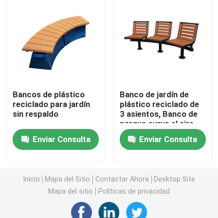
Bancos de plástico reciclado para exteriores
Mesas de picnic al aire libre
Bancos de mesa para exteriores
Bancos de plástico
Banco de jardín de
reciclado para jardín
plástico reciclado de
sin respaldo
3 asientos, Banco de
Bancos redondos de árboles
parque curvo al aire
libre
Enviar Consulta
Enviar Consulta
Contenedores de basura al aire libre
papeleras de reciclaje al aire libre
Inicio
Mapa del Sitio
Contactar Ahora
Desktop Site
Mapa del sitio
Políticas de privacidad
Cisterna para cigarrillos al aire libre