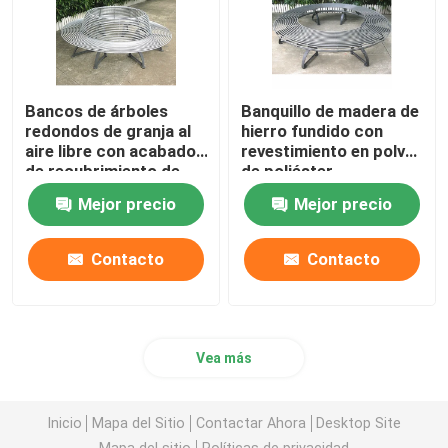
Bancos de árboles
Banquillo de madera de
redondos de granja al
hierro fundido con
aire libre con acabado
revestimiento en polvo
de recubrimiento de
de poliéster
polvo de pulverización
Mejor precio
Mejor precio
de zinc con embalaje
de arena
Contacto
Contacto
Vea más
Inicio
Mapa del Sitio
Contactar Ahora
Desktop Site
Mapa del sitio
Políticas de privacidad