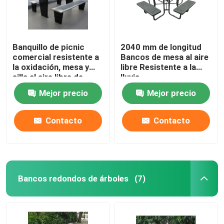
Banquillo de picnic
2040 mm de longitud
comercial resistente a
Bancos de mesa al aire
la oxidación, mesa y
libre Resistente a la
silla al aire libre de
lluvia
metal recubierto en
Mejor precio
Mejor precio
polvo
Contacto
Contacto
Bancos redondos de árboles
(7)