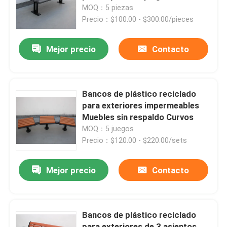
centro deportivo
MOQ：5 piezas
Precio：$100.00 - $300.00/pieces
Recorrido por la fábrica
Mejor precio
Contacto
Control de calidad
Contacta con nosotros
Bancos de plástico reciclado
para exteriores impermeables
Muebles sin respaldo Curvos
Noticias
MOQ：5 juegos
Precio：$120.00 - $220.00/sets
Solicitar una cita
Mejor precio
Contacto
Bancos de metal para exteriores
Bancos de plástico reciclado
Bancos de madera para exteriores
para exteriores de 3 asientos