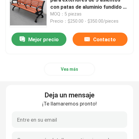
con patas de aluminio fundido de
1800 mm de longitud
MOQ：5 piezas
Bancos de plástico reciclado para exteriores
Precio：$250.00 - $350.00/pieces
Mesas de picnic al aire libre
Mejor precio
Contacto
Bancos de mesa para exteriores
Vea más
Bancos redondos de árboles
Deja un mensaje
Contenedores de basura al aire libre
¡Te llamaremos pronto!
papeleras de reciclaje al aire libre
Cisterna para cigarrillos al aire libre