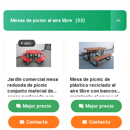
Mesas de picnic al aire libre
(33)
Jardín comercial mesa
Mesa de picnic de
redonda de picnic
plástico reciclado al
conjunto material de
aire libre con bancos
acero perforado con
resistente al agua y al
cuatro bancos
óxido
Mejor precio
Mejor precio
Contacto
Contacto