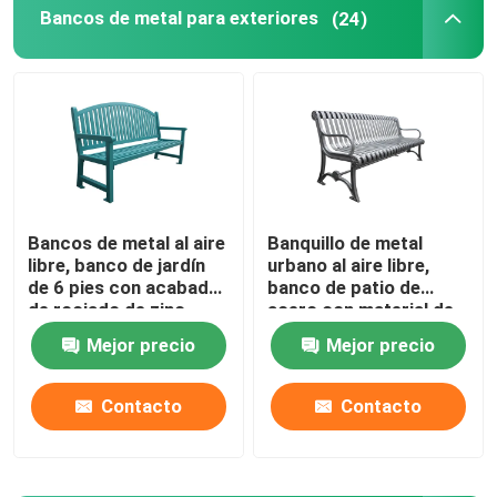
Bancos de metal para exteriores
(24)
Bancos de plástico reciclado para exteriores
Mesas de picnic al aire libre
Bancos de mesa para exteriores
Bancos de metal al aire
Banquillo de metal
libre, banco de jardín
urbano al aire libre,
Bancos redondos de árboles
de 6 pies con acabado
banco de patio de
de rociado de zinc.
acero con material de
hierro fundido de acero
Contenedores de basura al aire libre
Mejor precio
Mejor precio
suave
Contacto
Contacto
papeleras de reciclaje al aire libre
Cisterna para cigarrillos al aire libre