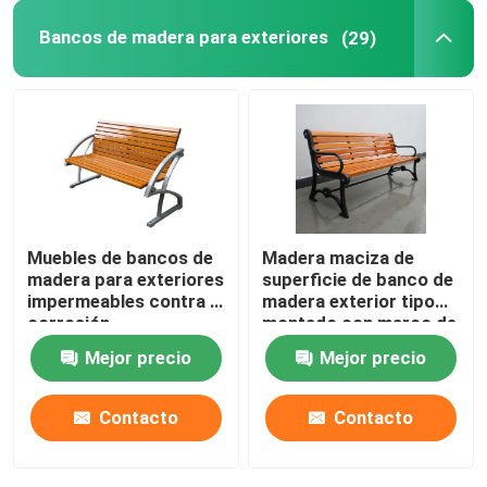
Bancos de madera para exteriores
(29)
Estacionamientos para bicicletas
Bollardo exterior
Granas plantaciones al aire libre
Muebles de bancos de
Madera maciza de
El basurero para perros
madera para exteriores
superficie de banco de
impermeables contra la
madera exterior tipo
corrosión
montado con marco de
Paraguas para patios al aire libre
acero negro
Mejor precio
Mejor precio
Protectores de árboles de metal
Contacto
Contacto
Muebles para exteriores personalizados