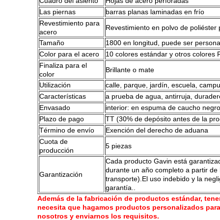
Cuadro del asiento
Hojas de acero perforadas
Las piernas
barras planas laminadas en frío
Revestimiento para
Revestimiento en polvo de poliéster 
acero
Tamaño
1800 en longitud, puede ser personal
Color para el acero
10 colores estándar y otros colores 
Finaliza para el
Brillante o mate
color
Utilización
calle, parque, jardín, escuela, campu
Características
a prueba de agua, antirruja, duradero
Envasado
interior: en espuma de caucho negro;
Plazo de pago
TT (30% de depósito antes de la pro
Término de envío
Exención del derecho de aduana
Cuota de
5 piezas
producción
Cada producto Gavin está garantiza
durante un año completo a partir de l
Garantización
transporte).El uso indebido y la neg
garantía..
Además de la fabricación de productos estándar, ten
necesita que hagamos productos personalizados para
nosotros y enviarnos los requisitos.