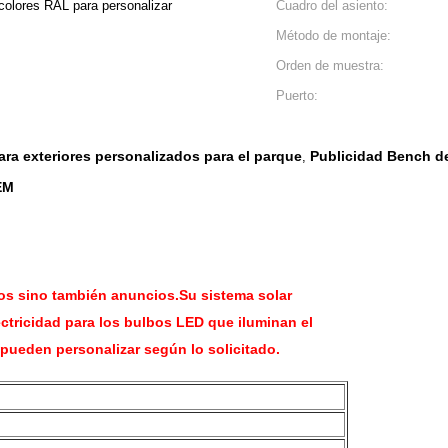
 colores RAL para personalizar
Cuadro del asiento:
Método de montaje:
Orden de muestra:
Puerto:
ra exteriores personalizados para el parque
Publicidad Bench de
,
EM
tos sino también anuncios.Su sistema solar
lectricidad para los bulbos LED que iluminan el
 pueden personalizar según lo solicitado.