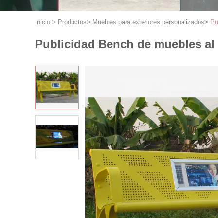
Inicio
>
Productos
>
Muebles para exteriores personalizados
>
Pu
Publicidad Bench de muebles al 