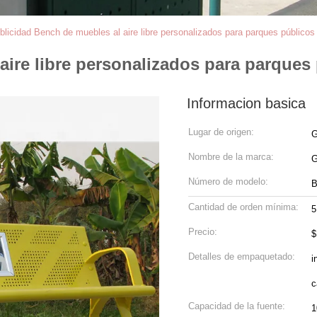
blicidad Bench de muebles al aire libre personalizados para parques públic
aire libre personalizados para parque
Informacion basica
Lugar de origen:
G
Nombre de la marca:
G
Número de modelo:
B
Cantidad de orden mínima:
5
Precio:
$
Detalles de empaquetado:
i
c
Capacidad de la fuente:
1